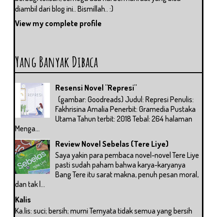
diambil dari blog ini.. Bismillah.. :)
View my complete profile
Yang Banyak Dibaca
Resensi Novel "Represi"
(gambar: Goodreads) Judul: Represi Penulis:
Fakhrisina Amalia Penerbit: Gramedia Pustaka
Utama Tahun terbit: 2018 Tebal: 264 halaman
Menga...
Review Novel Sebelas (Tere Liye)
Saya yakin para pembaca novel-novel Tere Liye
pasti sudah paham bahwa karya-karyanya
Bang Tere itu sarat makna, penuh pesan moral,
dan tak l...
Kalis
Ka.lis: suci; bersih; murni Ternyata tidak semua yang bersih