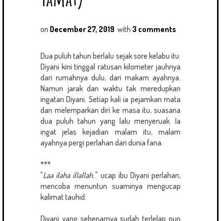
on
December 27, 2019
with
3 comments
Dua puluh tahun berlalu sejak sore kelabu itu.
Diyani kini tinggal ratusan kilometer jauhnya
dari rumahnya dulu, dari makam ayahnya.
Namun jarak dan waktu tak meredupkan
ingatan Diyani. Setiap kali ia pejamkan mata
dan melemparkan diri ke masa itu, suasana
dua puluh tahun yang lalu menyeruak. Ia
ingat jelas kejadian malam itu, malam
ayahnya pergi perlahan dari dunia fana.
***
"
Laa ilaha illallah
.." ucap ibu Diyani perlahan,
mencoba menuntun suaminya mengucap
kalimat tauhid.
Diyani yang sebenarnya sudah terlelap pun