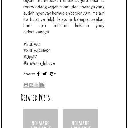
Diyani memutuskan untuk segera tidur. Ia
memandang wajah suami dan anaknya yang
sudah nyenyak kemudian tersenyum. Malam
itu tidurnya lebih lelap, ia bahagia, seakan
baru saja bertemu kekasih yang
dirindukannya.
#30DWC
#30DWCJilid21
#Day17
#ImWritingInLove
Share:
Related Posts: