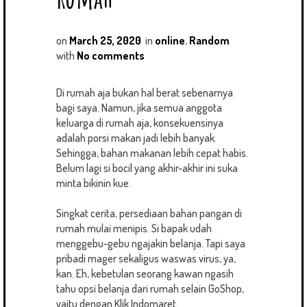
on
March 25, 2020
in
online
,
Random
with
No comments
Di rumah aja bukan hal berat sebenarnya
bagi saya. Namun, jika semua anggota
keluarga di rumah aja, konsekuensinya
adalah porsi makan jadi lebih banyak.
Sehingga, bahan makanan lebih cepat habis.
Belum lagi si bocil yang akhir-akhir ini suka
minta bikinin kue.
Singkat cerita, persediaan bahan pangan di
rumah mulai menipis. Si bapak udah
menggebu-gebu ngajakin belanja. Tapi saya
pribadi mager sekaligus waswas virus, ya,
kan. Eh, kebetulan seorang kawan ngasih
tahu opsi belanja dari rumah selain GoShop,
yaitu dengan Klik Indomaret.