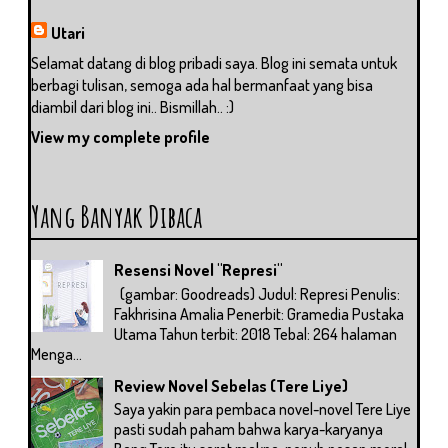
Utari
Selamat datang di blog pribadi saya. Blog ini semata untuk
berbagi tulisan, semoga ada hal bermanfaat yang bisa
diambil dari blog ini.. Bismillah.. :)
View my complete profile
Yang Banyak Dibaca
Resensi Novel "Represi"
(gambar: Goodreads) Judul: Represi Penulis:
Fakhrisina Amalia Penerbit: Gramedia Pustaka
Utama Tahun terbit: 2018 Tebal: 264 halaman
Menga...
Review Novel Sebelas (Tere Liye)
Saya yakin para pembaca novel-novel Tere Liye
pasti sudah paham bahwa karya-karyanya