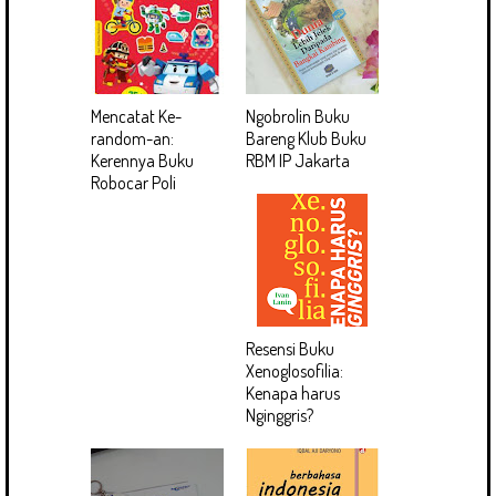
Mencatat Ke-
Ngobrolin Buku
random-an:
Bareng Klub Buku
Kerennya Buku
RBM IP Jakarta
Robocar Poli
Resensi Buku
Xenoglosofilia:
Kenapa harus
Nginggris?