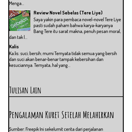
Menga...
Review Novel Sebelas (Tere Liye)
Saya yakin para pembaca novel-novel Tere Liye
pasti sudah paham bahwa karya-karyanya
Bang Tere itu sarat makna, penuh pesan moral,
dan tak l...
Kalis
Ka.lis: suci; bersih; murni Ternyata tidak semua yang bersih
dan suci akan benar-benar tampak kebersihan dan
kesuciannya. Ternyata, hal yang...
Tulisan Lain
Pengalaman Kuret Setelah Melahirkan
Sumber: Freepik Ini sekelumit cerita dari perjalanan