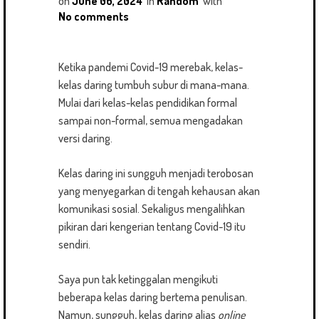
on
June 06, 2024
in
Random
with
No comments
Ketika pandemi Covid-19 merebak, kelas-
kelas daring tumbuh subur di mana-mana.
Mulai dari kelas-kelas pendidikan formal
sampai non-formal, semua mengadakan
versi daring.
Kelas daring ini sungguh menjadi terobosan
yang menyegarkan di tengah kehausan akan
komunikasi sosial. Sekaligus mengalihkan
pikiran dari kengerian tentang Covid-19 itu
sendiri.
Saya pun tak ketinggalan mengikuti
beberapa kelas daring bertema penulisan.
Namun, sungguh, kelas daring alias
online