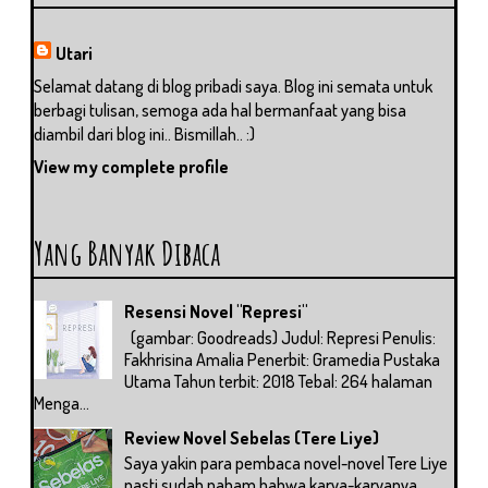
Utari
Selamat datang di blog pribadi saya. Blog ini semata untuk
berbagi tulisan, semoga ada hal bermanfaat yang bisa
diambil dari blog ini.. Bismillah.. :)
View my complete profile
Yang Banyak Dibaca
Resensi Novel "Represi"
(gambar: Goodreads) Judul: Represi Penulis:
Fakhrisina Amalia Penerbit: Gramedia Pustaka
Utama Tahun terbit: 2018 Tebal: 264 halaman
Menga...
Review Novel Sebelas (Tere Liye)
Saya yakin para pembaca novel-novel Tere Liye
pasti sudah paham bahwa karya-karyanya